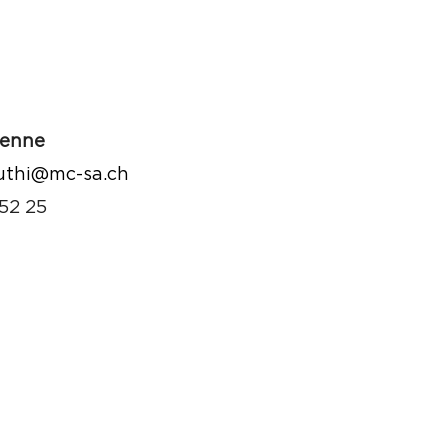
ienne
luthi@mc-sa.ch
52 25