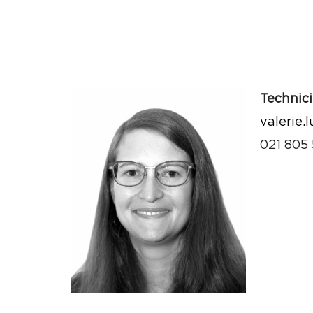
Technic
valerie.
021 805 