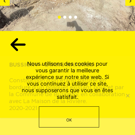
1
2
3
4
Nous utilisons des cookies pour
BUSSIGNY – ETANG NATUREL
vous garantir la meilleure
expérience sur notre site web. Si
Construction d’un étang naturel en
vous continuez à utiliser ce site,
bordure d’un bosquet existant pour et par
nous supposerons que vous en êtes
la Commune de Bussigny, en collaboration
satisfait.
avec La Maison de la Rivière.
2020-2021
OK