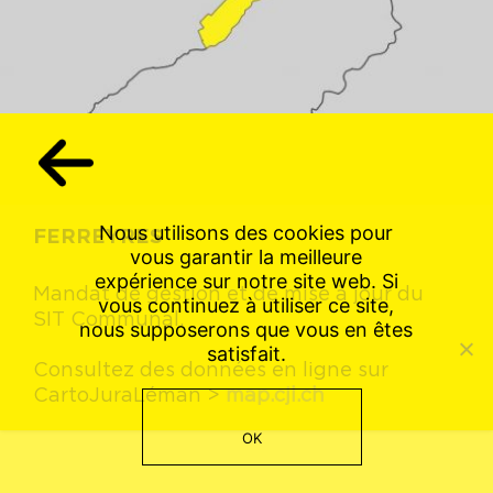
Nous utilisons des cookies pour
FERREYRES
vous garantir la meilleure
expérience sur notre site web. Si
Mandat de gestion et de mise à jour du
vous continuez à utiliser ce site,
SIT Communal.
nous supposerons que vous en êtes
satisfait.
Consultez des données en ligne sur
CartoJuraLéman >
map.cjl.ch
OK