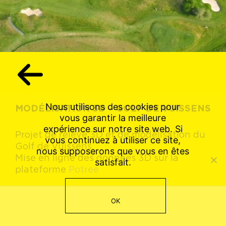
Nous utilisons des cookies pour
MODÉLISATION 3D – GOLF DE VUISSENS
vous garantir la meilleure
expérience sur notre site web. Si
Projet de relevé 3D et de modélisation du
vous continuez à utiliser ce site,
Golf de Vuissens.
nous supposerons que vous en êtes
Mise en ligne des données 3D sur la
satisfait.
plateforme
Potree
OK