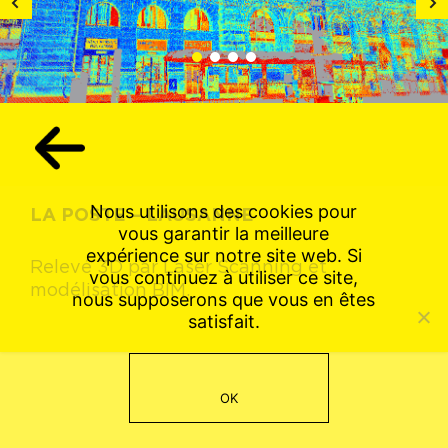
1
2
3
4
Nous utilisons des cookies pour
LA POSTE – LAUSANNE
vous garantir la meilleure
expérience sur notre site web. Si
Relevé 3D par Laser Scanning et
vous continuez à utiliser ce site,
modélisation BIM.
nous supposerons que vous en êtes
satisfait.
OK