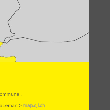
 Communal.
uraLéman >
map.cjl.ch