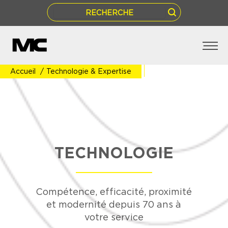
Accueil
/
Technologie & Expertise
ACCUEIL
ENTREPRISE
HISTOIRE
ACTIVITÉS
TECHNOLOGIE
TECHNOLOGIE
RÉFÉRENCES
CONTACT
Compétence, efficacité, proximité
et modernité depuis 70 ans à
votre service